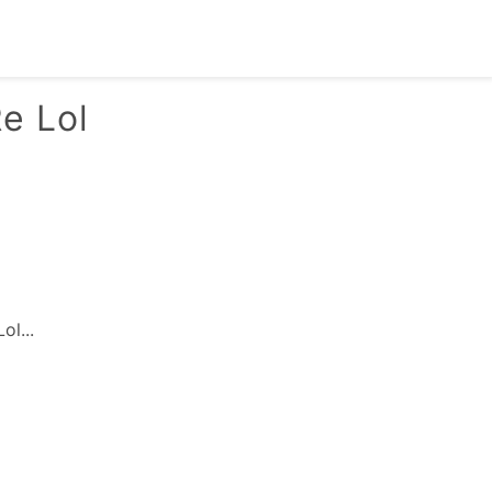
e Lol
l...