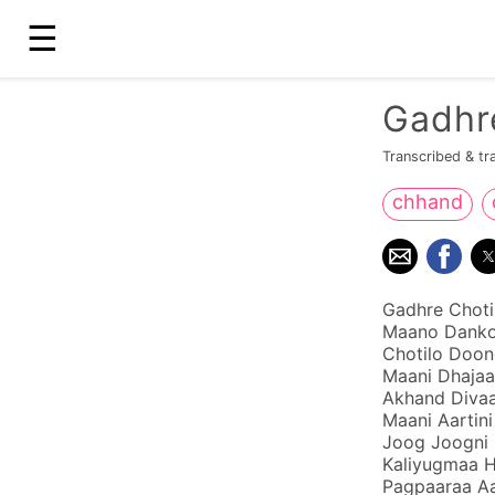
☰
Gadhr
Transcribed & tr
chhand
Gadhre Choti
Maano Danko 
Chotilo Doon
Maani Dhajaa
Akhand Divaa
Maani Aartini
Joog Joogni 
Kaliyugmaa H
Pagpaaraa Aa