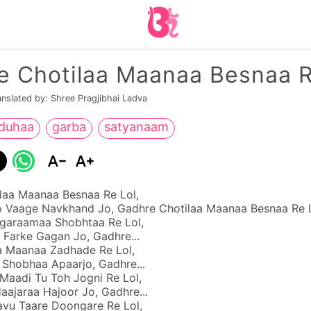
e Chotilaa Maanaa Besnaa R
anslated by: Shree Pragjibhai Ladva
duhaa
garba
satyanaam
laa Maanaa Besnaa Re Lol,
Vaage Navkhand Jo, Gadhre Chotilaa Maanaa Besnaa Re Lo
garaamaa Shobhtaa Re Lol,
 Farke Gagan Jo, Gadhre...
 Maanaa Zadhade Re Lol,
 Shobhaa Apaarjo, Gadhre...
Maadi Tu Toh Jogni Re Lol,
aajaraa Hajoor Jo, Gadhre...
vu Taare Doongare Re Lol,