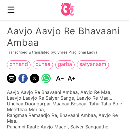
☰
Aavjo Aavjo Re Bhavaani
Ambaa
Transcribed & translated by: Shree Pragjibhai Ladva
chhand
duhaa
garba
satyanaam
Aavjo Aavjo Re Bhavaani Ambaa, Aavjo Re Maa,
Laavjo Laavjo Re Saiyer Sange, Laavjo Re Maa...
Unchaa Doongarpar Maanaa Besnaa, Tahu Tahu Bole
Meetthaa Morlaa,
Rangmaa Ramaadjo Re, Bhavaani Ambaa, Aavjo Re
Maa...
Punamni Raate Aavjo Maadi, Saiyer Sangaathe